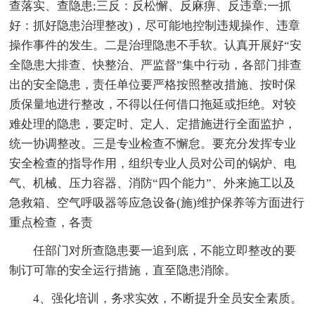
查落实、查隐患;三反：反松懈、反麻痹、反违章;一抓
好：抓好隐患治理整改)，尽可能地控制违规操作、违章
操作事件的发生。二是治理隐患不手软。认真开展好“安
全隐患大排查、快整治、严监督”集中行动，各部门排查
出的安全隐患，责任单位要严格按照整改措施、按时保
质保量地进行整改，不得以任何借口拖延或拒绝。对较
难处理的隐患，要定时、定人、定措施进行全面监护，
统一协调整改。三是专业检查不懈怠。要充分发挥专业
安全检查的指导作用，组织专业人员对公司的锅炉、电
气、机械、压力容器、消防“四个能力”、外来施工以及
急救箱、空气呼吸器等应急设备(施)维护保养等方面进行
重点检查，各责
任部门对所查隐患要一追到底，不能立即整改的要
制订可靠的安全运行措施，直至隐患消除。
4、强化培训，务求实效，不断提升全员安全素质。