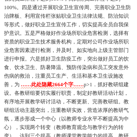
100%。四是通过开展职业卫生宣传周、完善职业卫生防
治牌板、利用宣传栏张贴职业卫生法律法规、防治知识
等形式，做好职业卫生宣传工作，切实提高全员自我保
护意识。五是严格做好作业场所职业危害检测，选择有
资质的职业卫生技术服务机构，定期对公司作业场所职
业危害因素进行检测，并及时、如实地向上级主管部门
进行申报。六是抓好卫生防疫工作，突出做好员工的饮
食、饮水卫生、防暑降温、预防传染病和员工突发意外
伤病的救治，注重员工生产、生活和基本卫生设施改
善，为
……此处隐藏2664个字……
p>1．抓好教研组建
设。各教研组要切实履行职责，制定好教研活动计划，
有序地开展教学研讨活动，不断更新、完善教研组。教
研组活动主题突出，注重教研实效，营造浓厚的教研气
氛，逐步形成一个中心（以教师专业水平不断提高为中
心），实现两个转变（教师教育观念与教学行为的转
变），达到三个提高（教师课堂教学能力的提高、教研