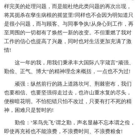
样完美的处理问题，而是能杜绝此类问题的再次出现，
将其扼杀在孳生病根的摇篮里!同样也不会因为明知道只
是很小问题，而与顾客、与同事争执!从身心到工作，再
至周围的一切都有了焕然一新的改变。不但重燃了我对
工作的信心也提高了兴趣，同时也对生活更加充满了激
情!
这一年的我，用我们秉承丰大国际八字箴言“顽强、
勤俭、正气、博大“的精神理念来概括，一点也不为过!
顽强：纵然前行的路上道路坎坷、荆棘密布，我们
也要相信、也要坚强得走过去，也许山重水复的尽头，
便柳暗花明。不怕犯错只怕不改过，只要有打不死的精
神，困难只是暂时的!
勤俭：‘笨鸟先飞‘谓之勤，声名显赫不忘本谓之俭，
即使再充裕也不能浪费，不浪费时间、不浪费粮食!