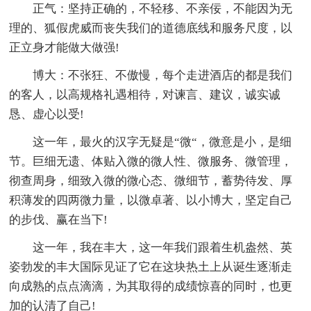
正气：坚持正确的，不轻移、不亲佞，不能因为无
理的、狐假虎威而丧失我们的道德底线和服务尺度，以
正立身才能做大做强!
博大：不张狂、不傲慢，每个走进酒店的都是我们
的客人，以高规格礼遇相待，对谏言、建议，诚实诚
恳、虚心以受!
这一年，最火的汉字无疑是“微“，微意是小，是细
节。巨细无遗、体贴入微的微人性、微服务、微管理，
彻查周身，细致入微的微心态、微细节，蓄势待发、厚
积薄发的四两微力量，以微卓著、以小博大，坚定自己
的步伐、赢在当下!
这一年，我在丰大，这一年我们跟着生机盎然、英
姿勃发的丰大国际见证了它在这块热土上从诞生逐渐走
向成熟的点点滴滴，为其取得的成绩惊喜的同时，也更
加的认清了自己!