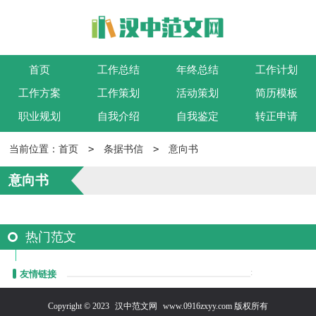
首页
工作总结
年终总结
工作计划
工作方案
工作策划
活动策划
简历模板
职业规划
自我介绍
自我鉴定
转正申请
>
>
当前位置：
首页
条据书信
意向书
意向书
热门范文
:
友情链接
Copyright © 2023
汉中范文网
www.0916zxyy.com 版权所有