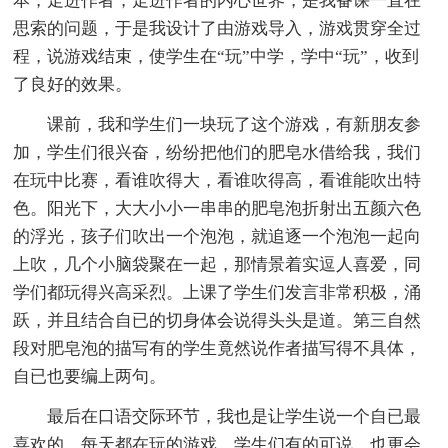
本，走进作者，走进作者的内心世界，是我备课一直在
思索的问题，于是我设计了由游戏导入，游戏贯穿全过
程，说游戏结束，使学生在“玩”中学，学中“玩”，收到
了良好的效果。
课前，我和学生们一块玩了这个游戏，有新朋友参
加，学生们很兴奋，纷纷把他们的肥皂水借给我，我们
在玩中比赛，看谁吹得大，看谁吹得高，看谁能吹出特
色。阳光下，大大小小一串串的肥皂泡折射出五颜六色
的浮光，孩子们吹出一个泡泡，就追逐一个泡泡一起向
上吹，几个小脑袋聚在一起，那情景着实逗人喜爱，同
学们都玩得兴高采烈。上课了学生们发言非常积极，涌
跃，并且结合自已的切身体会说得头头是道。第三自然
段对肥皂泡的描写有的学生竟然说作者描写得不具体，
自已也要编上两句。
最后在口语交际环节，我也是让学生说一个自已最
喜欢的，每天都在玩的游戏，学生们有的可说，也更会