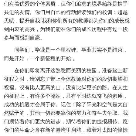
们有着优秀的个体素质，但你们追求的境界始终是携手
共进的友情。你们用自己的行动解读我们的校训：超越
天赋，提升自我!我和你们所有的教师都为你们的成长感
到由衷的高兴，为我们能在你们的成长历程中有过一段
参与而感到自豪。
同学们，毕业是一个里程碑。毕业其实不是结束，
而是开始，一个新征程的开始 。
在你们即将离开这熟悉而美丽的校园，准备踏上新
征程之时，请别忘了带上全体教师对你们的殷切期望和
祝福。没有比人更高的山，没有比脚更长的路。在人生
的征程上，有许多个驿站，只有平时练就奋飞的素质，
成功的机遇才会属于你。记住：除了阳光和空气是大自
然赋予的，其他一切都要靠你的努力和奋斗去争取。我
们期待着你们更大的进步，期待着你们的捷报频传。愿
你们的生命之舟在新的港湾里启航，载着对太阳的憧憬