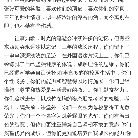
惯了在校园中看到你们熟悉的身影，喜欢面对你们那一
张张可爱的笑脸，喜欢你们的顽皮，喜欢你们的率真，
三年的师生情谊，似一杯浓浓的淳香的酒，而今离别在
即，也不禁有些伤感。
往事如歌，时光的流逝会冲淡许多的记忆，但有些
东西则会永远难以忘记。三年的成长历程，你们留下了
一串串深深浅浅的足迹。在外国语这片沃土上，你们已
经练就了自己坚强健康的体魄，成熟理性的思维，你们
已经逐渐学会自己选择;在丰富多彩的校园生活中，你们
个性飞扬，你们的能力和智慧得以尽情施展，你们已经
懂得了尊重和热爱是生活最好的教师。你们勤奋努力，
你们追求进步，以成竹在胸的姿态迎接考试的检验。考
场上，镜头前，课堂外，你们一次次为母校赢得了无数
荣光，你们一个个名字闪烁着耀眼的光华。你们有着出
色的智慧，但你们更注重锤炼自己坚韧不拔的意志;你们
渴望优异的成绩，但你们更知道培养自我成长的能力;你