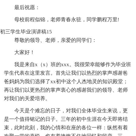
最后祝愿：
母校前程似锦，老师青春永驻，同学鹏程万里!
初三学生毕业演讲稿15
尊敬的领导、老师，亲爱的同学们：
大家好！
我是来自x（x）班的xxx。我很荣幸能够作为毕业班
学生代表在这里发言。首先让我们以热烈的掌声感谢爸
爸妈妈为我们选择了xx初中这个人杰地灵的知识殿堂；
再让我们以更热烈的掌声衷心的感谢我们的领导、老师
对我们的关爱培养。
今天是个难忘的日子，对我们全体毕业生来说，更
是一个值得铭记的日子。三年的初中生涯在今天即将结
束，此时此刻，我的心情和在座的各位一样：纵然有着