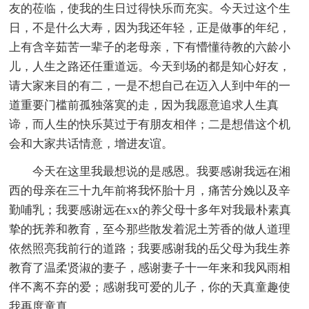
友的莅临，使我的生日过得快乐而充实。今天过这个生
日，不是什么大寿，因为我还年轻，正是做事的年纪，
上有含辛茹苦一辈子的老母亲，下有懵懂待教的六龄小
儿，人生之路还任重道远。今天到场的都是知心好友，
请大家来目的有二，一是不想自己在迈入人到中年的一
道重要门槛前孤独落寞的走，因为我愿意追求人生真
谛，而人生的快乐莫过于有朋友相伴；二是想借这个机
会和大家共话情意，增进友谊。
今天在这里我最想说的是感恩。我要感谢我远在湘
西的母亲在三十九年前将我怀胎十月，痛苦分娩以及辛
勤哺乳；我要感谢远在xx的养父母十多年对我最朴素真
挚的抚养和教育，至今那些散发着泥土芳香的做人道理
依然照亮我前行的道路；我要感谢我的岳父母为我生养
教育了温柔贤淑的妻子，感谢妻子十一年来和我风雨相
伴不离不弃的爱；感谢我可爱的儿子，你的天真童趣使
我再度童真。