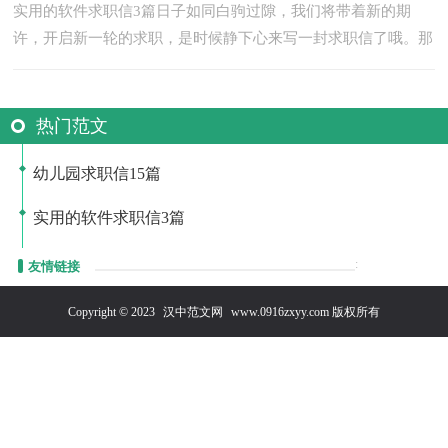
实用的软件求职信3篇日子如同白驹过隙，我们将带着新的期
许，开启新一轮的求职，是时候静下心来写一封求职信了哦。那
么优秀的求职信都是怎么写的呢？以下是小编收集整理的软件求
职...
热门范文
幼儿园求职信15篇
实用的软件求职信3篇
:
友情链接
Copyright © 2023
汉中范文网
www.0916zxyy.com 版权所有