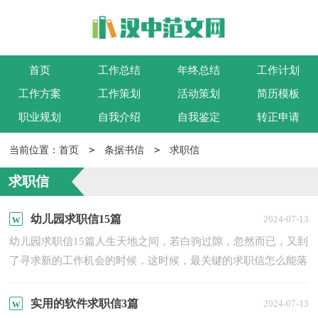
首页
工作总结
年终总结
工作计划
工作方案
工作策划
活动策划
简历模板
职业规划
自我介绍
自我鉴定
转正申请
>
>
当前位置：
首页
条据书信
求职信
求职信
幼儿园求职信15篇
2024-07-13
幼儿园求职信15篇人生天地之间，若白驹过隙，忽然而已，又到
了寻求新的工作机会的时候，这时候，最关键的求职信怎么能落
下！求职信要怎么写？想必这让大家都很苦恼吧，下面是小编整
理的幼儿...
实用的软件求职信3篇
2024-07-13