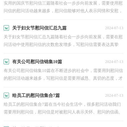
实用的国庆节慰问信三篇随着社会一步步向前发展，需要使用慰
问信的慰问活动越来越多，慰问信能够对他人表示同情和安慰，
鼓励他们加倍努力，战胜困难。那要怎么写好慰问信呢？以下是
小...
关于妇女节慰问信汇总九篇
2024-07-13
关于妇女节慰问信汇总九篇随着社会一步步向前发展，需要在慰
问活动中使用慰问信的次数愈发增多，写慰问信需要表达真挚
的、自然的、真切的慰问之情。那么一般慰问信是怎么写的呢...
有关公司慰问信锦集10篇
2024-07-13
有关公司慰问信锦集10篇在不断进步的社会中，需要用到慰问信
的慰问活动越来越多，写慰问信是需要用诚恳、真切的态度，才
能达到慰问的效果。那么问题来了，到底应如何写一份恰当的
慰...
给员工的慰问信集合7篇
2024-07-13
给员工的慰问信集合7篇在当今社会生活中，很多慰问活动我们
需要用到慰问信，慰问信是对被慰问人表示关怀、慰问的信函。
大家知道慰问信的格式吗？下面是小编帮大家整理的给员工的...