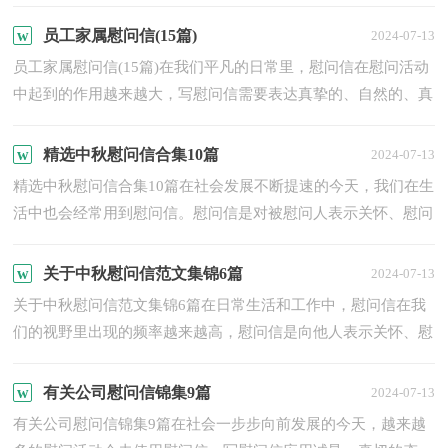
慰问之情。你所见过的慰问信是什么样的呢？下面是小编为大...
员工家属慰问信(15篇)
2024-07-13
员工家属慰问信(15篇)在我们平凡的日常里，慰问信在慰问活动
中起到的作用越来越大，写慰问信需要表达真挚的、自然的、真
切的慰问之情。相信很多朋友都对写慰问信感到非常苦恼吧...
精选中秋慰问信合集10篇
2024-07-13
精选中秋慰问信合集10篇在社会发展不断提速的今天，我们在生
活中也会经常用到慰问信。慰问信是对被慰问人表示关怀、慰问
的信函。慰问信的注意事项有许多，你确定会写吗？下面是小...
关于中秋慰问信范文集锦6篇
2024-07-13
关于中秋慰问信范文集锦6篇在日常生活和工作中，慰问信在我
们的视野里出现的频率越来越高，慰问信是向他人表示关怀、慰
问的信函。怎么写慰问信才能避免踩雷呢？下面是小编为大家...
有关公司慰问信锦集9篇
2024-07-13
有关公司慰问信锦集9篇在社会一步步向前发展的今天，越来越