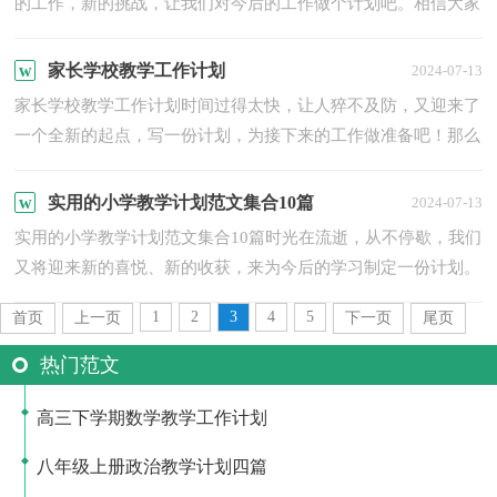
的工作，新的挑战，让我们对今后的工作做个计划吧。相信大家
又在为写计划犯愁了？以下是小编收集整理的教学计划5篇，欢
迎阅...
家长学校教学工作计划
2024-07-13
家长学校教学工作计划时间过得太快，让人猝不及防，又迎来了
一个全新的起点，写一份计划，为接下来的工作做准备吧！那么
我们该怎么去写计划呢？下面是小编精心整理的家长学校教学工
作计...
实用的小学教学计划范文集合10篇
2024-07-13
实用的小学教学计划范文集合10篇时光在流逝，从不停歇，我们
又将迎来新的喜悦、新的收获，来为今后的学习制定一份计划。
那么你真正懂得怎么写好计划吗？以下是小编收集整理的小学
1
2
3
4
5
首页
上一页
下一页
尾页
教...
热门范文
高三下学期数学教学工作计划
八年级上册政治教学计划四篇